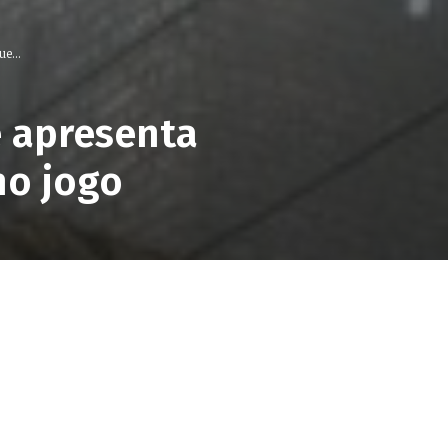
e...
e apresenta
no jogo