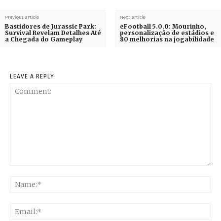
Previous article
Next article
Bastidores de Jurassic Park:
eFootball 5.0.0: Mourinho,
Survival Revelam Detalhes Até
personalização de estádios e
a Chegada do Gameplay
80 melhorias na jogabilidade
LEAVE A REPLY
Comment:
Na
Ema