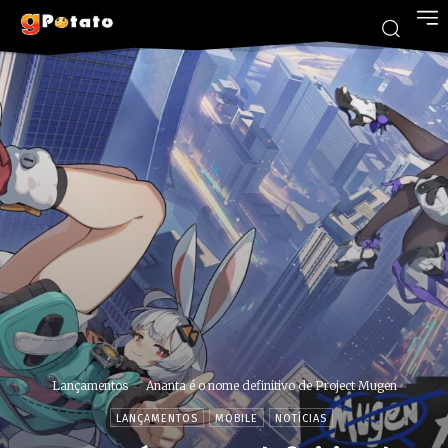
Lançamentos
Ananta é o nome definitivo de Project Mugen
LANÇAMENTOS
MOBILE
NOTÍCIAS