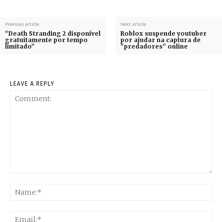
Previous article
Next article
“Death Stranding 2 disponível
Roblox suspende youtuber
gratuitamente por tempo
por ajudar na captura de
limitado”
“predadores” online
LEAVE A REPLY
Comment:
Na
Ema