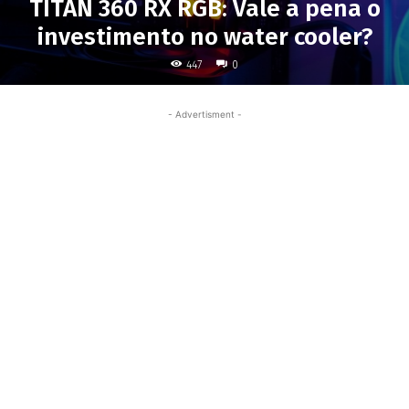
TITAN 360 RX RGB: Vale a pena o
investimento no water cooler?
447
0
- Advertisment -