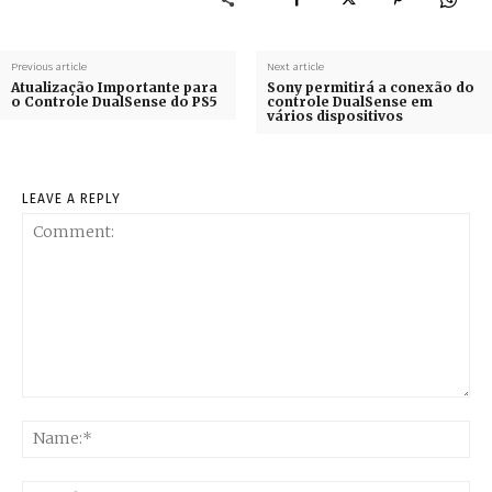
Previous article
Next article
Atualização Importante para
Sony permitirá a conexão do
o Controle DualSense do PS5
controle DualSense em
vários dispositivos
LEAVE A REPLY
Comment:
Na
Ema