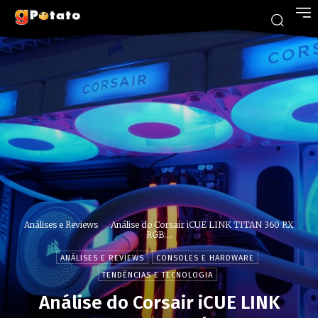
Análises e Reviews
Análise do Corsair iCUE LINK TITAN 360 RX
RGB:...
ANÁLISES E REVIEWS
CONSOLES E HARDWARE
TENDÊNCIAS E TECNOLOGIA
Análise do Corsair iCUE LINK