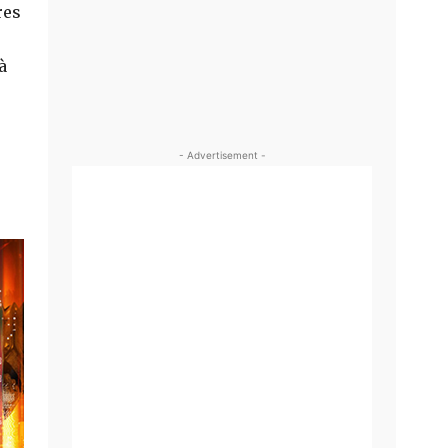
res
à
- Advertisement -