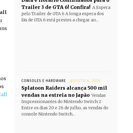
Data e Horário Confirmados para o
Trailer 3 de GTA 6! Confira!
A Espera
all
pelo Trailer de GTA 6 A longa espera dos
u
fãs de GTA 6 está prestes a chegar ao...
uns
nos
CONSOLES E HARDWARE
AGOSTO 6, 2026
os
Splatoon Raiders alcança 500 mil
Call
vendas na estreia no Japão
Vendas
Impressionantes do Nintendo Switch 2
Entre os dias 20 e 26 de julho, as vendas do
console Nintendo Switch...