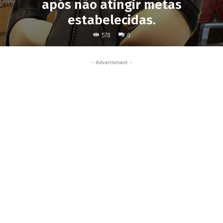
após não atingir metas
estabelecidas.
578
0
- Advertisment -