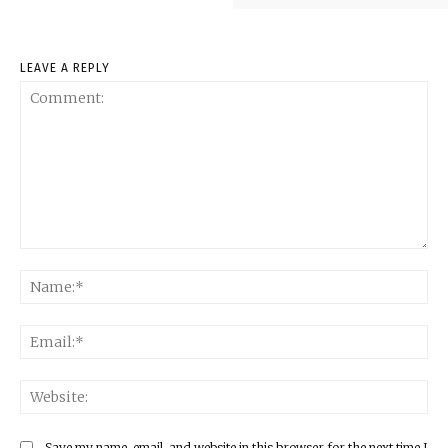
LEAVE A REPLY
Comment:
Na
Ema
Web
Save my name, email, and website in this browser for the next time I