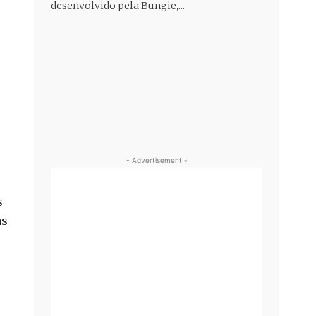
desenvolvido pela Bungie,...
- Advertisement -
s
as