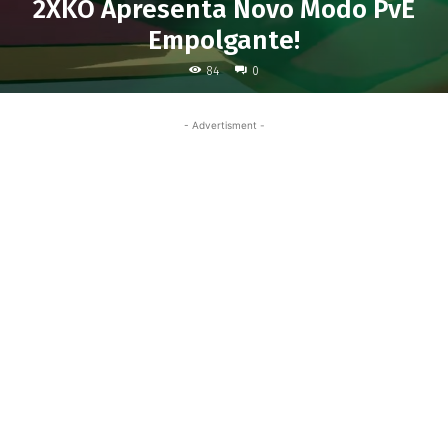
2XKO Apresenta Novo Modo PvE
Empolgante!
84
0
- Advertisment -