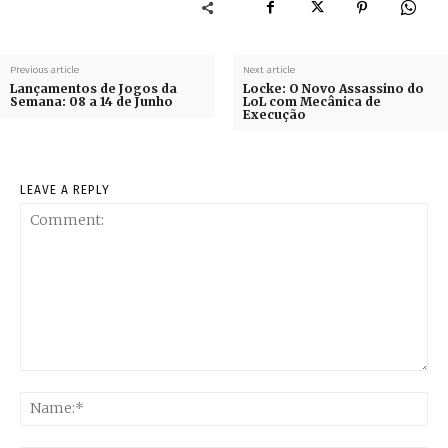
Previous article
Next article
Lançamentos de Jogos da
Locke: O Novo Assassino do
Semana: 08 a 14 de Junho
LoL com Mecânica de
Execução
LEAVE A REPLY
Comment:
Na