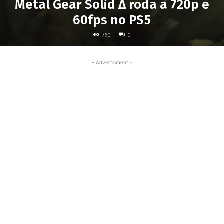
Metal Gear Solid Δ roda a 720p e
60fps no PS5
760
0
- Advertisment -