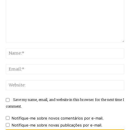
Comment:
Na
Ema
Web
Save my name, email, and website in this browser for the next time I
comment.
Notifique-me sobre novos comentários por e-mail.
Notifique-me sobre novas publicações por e-mail.